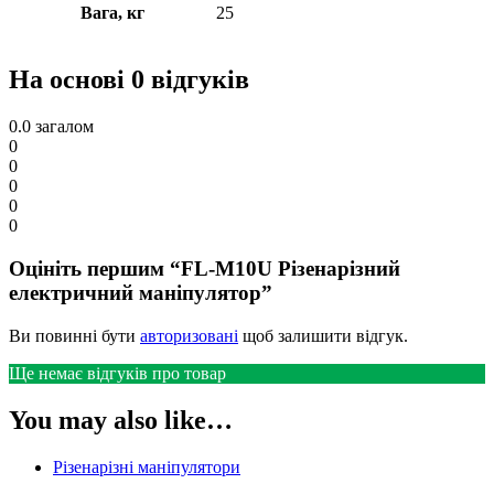
Вага, кг
25
На основі 0 відгуків
0.0
загалом
0
0
0
0
0
Оцініть першим “FL-M10U Різенарізний
електричний маніпулятор”
Ви повинні бути
авторизовані
щоб залишити відгук.
Ще немає відгуків про товар
You may also like…
Різенарізні маніпулятори