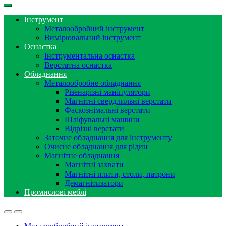
Інструмент
Металообробний інструмент
Вимірювальний інструмент
Оснастка
Інструментальна оснастка
Верстатна оснастка
Обладнання
Металообробне обладнання
Різенарізні маніпулятори
Магнітні свердлильні верстати
Фаскознімальні верстати
Шліфувальні машини
Відрізні верстати
Заточне обладнання для інструменту
Очисне обладнання для рідин
Магнітне обладнання
Магнітні захвати
Магнітні плити, столи, патрони
Демагнітизатори
Промислові меблі