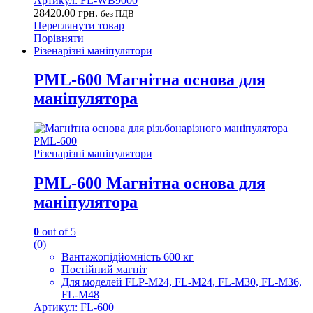
Артикул: FL-WB9000
28420.00
грн.
без ПДВ
Переглянути товар
Порівняти
Різенарізні маніпулятори
PML-600 Магнітна основа для
маніпулятора
Різенарізні маніпулятори
PML-600 Магнітна основа для
маніпулятора
0
out of 5
(0)
Вантажопідйомність 600 кг
Постійний магніт
Для моделей FLP-M24, FL-M24, FL-M30, FL-M36,
FL-M48
Артикул: FL-600