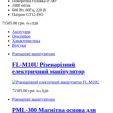
Поворотна головка 0°-90°
1000 об/хв
600 Вт, 60Гц, 220 В
Патрон GT12-ISO
71505.00
грн.
без ПДВ
Аксесуари
Description
Характеристика
Відгуки
Різенарізні маніпулятори
FL-M10U Різенарізний
електричний маніпулятор
71505.00
грн.
без ПДВ
Різенарізні маніпулятори
PML-300 Магнітна основа для