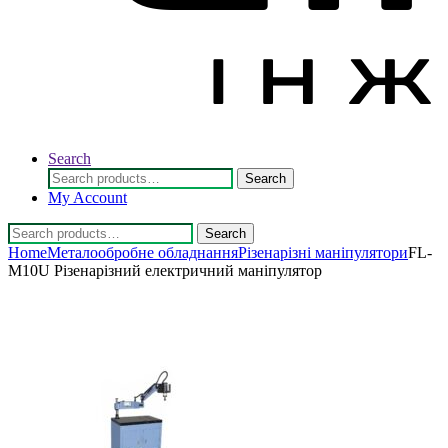
Search
Search
Search
for:
My Account
Search
Search
for:
Home
Металообробне обладнання
Різенарізні маніпулятори
FL-
M10U Різенарізний електричний маніпулятор