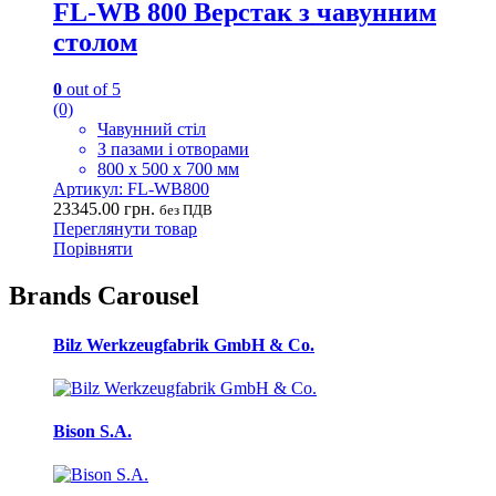
FL-WB 800 Верстак з чавунним
столом
0
out of 5
(0)
Чавунний стіл
З пазами і отворами
800 х 500 х 700 мм
Артикул: FL-WB800
23345.00
грн.
без ПДВ
Переглянути товар
Порівняти
Brands Carousel
Bilz Werkzeugfabrik GmbH & Co.
Bison S.A.