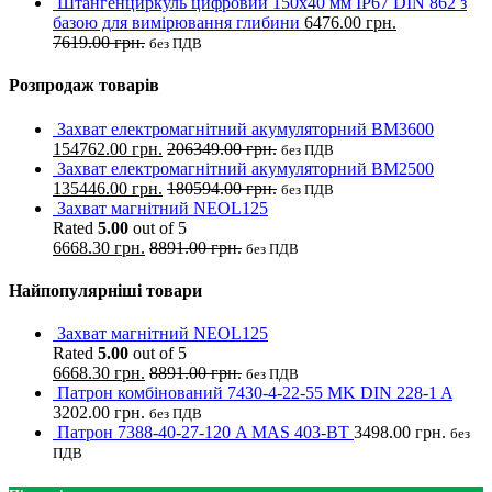
Штангенциркуль цифровий 150х40 мм IP67 DIN 862 з
базою для вимірювання глибини
6476.00
грн.
7619.00
грн.
без ПДВ
Розпродаж товарів
Захват електромагнітний акумуляторний BM3600
154762.00
грн.
206349.00
грн.
без ПДВ
Захват електромагнітний акумуляторний BM2500
135446.00
грн.
180594.00
грн.
без ПДВ
Захват магнітний NEOL125
Rated
5.00
out of 5
6668.30
грн.
8891.00
грн.
без ПДВ
Найпопулярніші товари
Захват магнітний NEOL125
Rated
5.00
out of 5
6668.30
грн.
8891.00
грн.
без ПДВ
Патрон комбінований 7430-4-22-55 MK DIN 228-1 A
3202.00
грн.
без ПДВ
Патрон 7388-40-27-120 A MAS 403-BT
3498.00
грн.
без
ПДВ