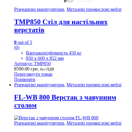
Різенарізні маніпулятори
,
Металеві промислові меблі
TMP850 Стіл для настільних
верстатів
0
out of 5
(0)
Вантажопідйомність 450 кг
850 х 600 х 852 мм
Артикул: TMP850
8590.00
грн.
без ПДВ
Переглянути товар
Порівняти
Різенарізні маніпулятори
,
Металеві промислові меблі
FL-WB 800 Верстак з чавунним
столом
Різенарізні маніпулятори
,
Металеві промислові меблі