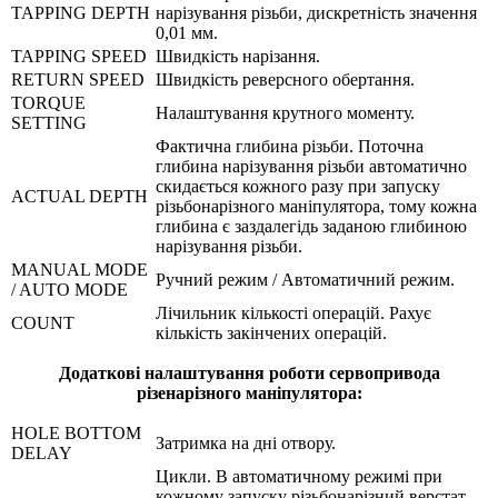
TAPPING DEPTH
нарізування різьби, дискретність значення
0,01 мм.
TAPPING SPEED
Швидкість нарізання.
RETURN SPEED
Швидкість реверсного обертання.
TORQUE
Налаштування крутного моменту.
SETTING
Фактична глибина різьби. Поточна
глибина нарізування різьби автоматично
скидається кожного разу при запуску
ACTUAL DEPTH
різьбонарізного маніпулятора, тому кожна
глибина є заздалегідь заданою глибиною
нарізування різьби.
MANUAL MODE
Ручний режим / Автоматичний режим.
/ AUTO MODE
Лічильник кількості операцій. Рахує
COUNT
кількість закінчених операцій.
Додаткові налаштування роботи сервопривода
різенарізного маніпулятора:
HOLE BOTTOM
Затримка на дні отвору.
DELAY
Цикли. В автоматичному режимі при
кожному запуску різьбонарізний верстат