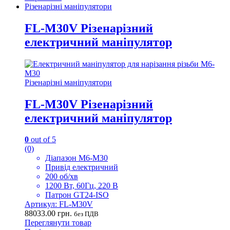
Різенарізні маніпулятори
FL-M30V Різенарізний
електричний маніпулятор
Різенарізні маніпулятори
FL-M30V Різенарізний
електричний маніпулятор
0
out of 5
(0)
Діапазон M6-M30
Привід електричний
200 об/хв
1200 Вт, 60Гц, 220 В
Патрон GT24-ISO
Артикул: FL-M30V
88033.00
грн.
без ПДВ
Переглянути товар