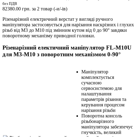
без ПДВ
82380.00
грн.
за
2
товар (-и/-ів)
Різенарізний електричний верстат у вигляді ручного
маніпулятора застосовується для нарізання наскрізних і глухих
різьб від М3 до М10 під змінним кутом від 0 до 90° завдяки
поворотному механізму приводної головки.
Різенарізний електичний маніпулятор FL-M10U
для М3-М10 з поворотним механізмом 0-90°
Маніпулятор
комплектується
сучасною
сервосистемою для
налаштування
параметрів різання та
керування процесом
нарізання різьби
Поворотна консоль
різьбонарізного
маніпулятора забезпечує
гнучкість, великий