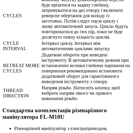
буде врізатися на задану глибину,
затримуватися на дні отвору і включати
CYCLES
реверсне обертання для виходу із
заготовки. Потім слідує пауза циклу і
знову автоматичний запуск. Цикли будуть
повторюватися до тих пір, поки не буде
досягнуто певну кількість циклів.
CYCLE
Інтервал циклу. Інтервал між
INTERVAL
автоматичними циклами запуску.
Додаткові обороти при виведені
інструменту. В автоматичному режимі при
RETREAT MORE
встановленні великої глибини нарізання на
CYCLES
повернення рекомендовано встановити
додатковий оборот для гарантованого
виведення інструменту з отвору.
Напрям різьби. Натисніть кнопку, щоб
THREAD
вибрати напрям лівого чи правого
DIRECTION
виконання різьби.
Стандартна комплектація різенарізного
маніпулятора FL-M10U
Різенарізний маніпулятор з електроприводом,