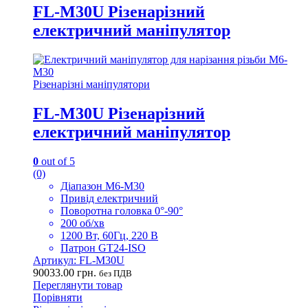
FL-M30U Різенарізний
електричний маніпулятор
Різенарізні маніпулятори
FL-M30U Різенарізний
електричний маніпулятор
0
out of 5
(0)
Діапазон M6-M30
Привід електричний
Поворотна головка 0°-90°
200 об/хв
1200 Вт, 60Гц, 220 В
Патрон GT24-ISO
Артикул: FL-M30U
90033.00
грн.
без ПДВ
Переглянути товар
Порівняти