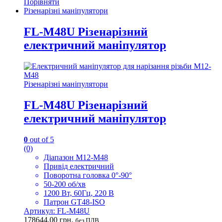
Порівняти
Різенарізні маніпулятори
FL-M48U Різенарізний
електричний маніпулятор
Різенарізні маніпулятори
FL-M48U Різенарізний
електричний маніпулятор
0
out of 5
(0)
Діапазон M12-M48
Привід електричний
Поворотна головка 0°-90°
50-200 об/хв
1200 Вт, 60Гц, 220 В
Патрон GT48-ISO
Артикул: FL-M48U
178644.00
грн.
без ПДВ