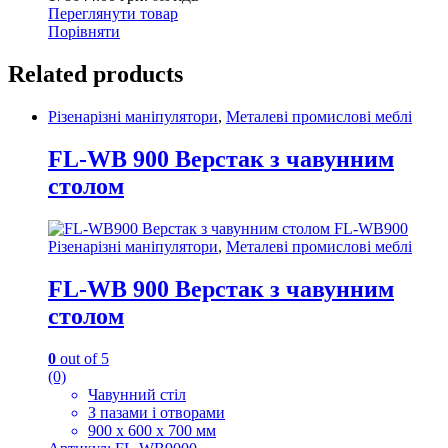
Переглянути товар
Порівняти
Related products
Різенарізні маніпулятори
,
Металеві промислові меблі
FL-WB 900 Верстак з чавунним
столом
Різенарізні маніпулятори
,
Металеві промислові меблі
FL-WB 900 Верстак з чавунним
столом
0
out of 5
(0)
Чавунний стіл
З пазами і отворами
900 х 600 х 700 мм