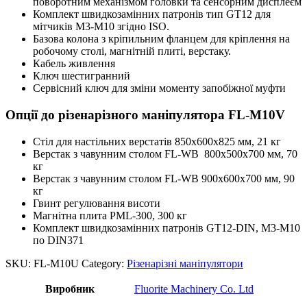
поворотним механізмом головки та сенсорним дисплеєм
Комплект швидкозамінних патронів тип GT12 для
мітчиків M3-M10 згідно ISO.
Базова колона з кріпильним фланцем для кріплення на
робочому столі, магнітній плиті, верстаку.
Кабель живлення
Ключ шестигранний
Сервісний ключ для зміни моменту запобіжної муфти
Опції до різенарізного маніпулятора FL-M10V
Стіл для настільних верстатів 850х600х825 мм, 21 кг
Верстак з чавунним столом FL-WB 800х500х700 мм, 70
кг
Верстак з чавунним столом FL-WB 900х600х700 мм, 90
кг
Гвинт регулювання висоти
Магнітна плита PML-300, 300 кг
Комплект швидкозамінних патронів GT12-DIN, M3-M10
по DIN371
SKU:
FL-M10U
Category:
Різенарізні маніпулятори
Виробник
Fluorite Machinery Co. Ltd