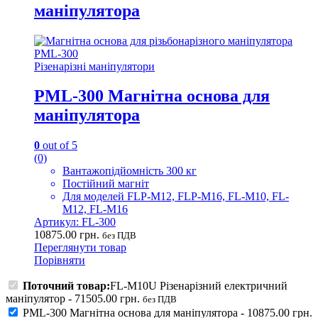
маніпулятора
Різенарізні маніпулятори
PML-300 Магнітна основа для
маніпулятора
0
out of 5
(0)
Вантажопідйомність 300 кг
Постійний магніт
Для моделей FLP-M12, FLP-M16, FL-M10, FL-
M12, FL-M16
Артикул: FL-300
10875.00
грн.
без ПДВ
Переглянути товар
Порівняти
Поточний товар:
FL-M10U Різенарізний електричний
маніпулятор
-
71505.00
грн.
без ПДВ
PML-300 Магнітна основа для маніпулятора
-
10875.00
грн.