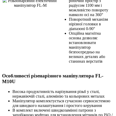
робочий простір з
радіусом 1100 мм і
можливістю повороту
навколо осі на 360°
Поворотний механізм
нірізної головки в
діапазоні 0-90°
Опційна магнітна
основа дозволяє
встановлювати
маніпулятор
безпосередньо на
великих деталях або
станинах верстатів
Особливості різенарізного маніпулятора FL-
M10U
Висока продуктивність нарізування різьб у сталі,
нержавіючій сталі, алюмінію та кольорових металах
Маніпулятор комплектується сучасною сервосистемою
для швидкого налаштування і простого керування
В комплект включені швидкозамінні патрони з
запобіжною муфтою для встановлення мітчиків по ISO /