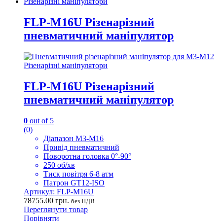
Різенарізні маніпулятори
FLP-M16U Різенарізний
пневматичний маніпулятор
Різенарізні маніпулятори
FLP-M16U Різенарізний
пневматичний маніпулятор
0
out of 5
(0)
Діапазон M3-M16
Привід пневматичний
Поворотна головка 0°-90°
250 об/хв
Тиск повітря 6-8 атм
Патрон GT12-ISO
Артикул: FLP-M16U
78755.00
грн.
без ПДВ
Переглянути товар
Порівняти