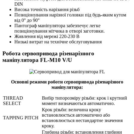
DIN
Висока точність нарізання різьб
Позиціонування нарізної головки під будь-яким кутом
від 0° до 90°
Пантограф маніпулятора забезпечує легке
позиціонування мітчика в отворі заготовки.
Живлення від мережі 220-230 В
Низькі витрат на технічне обслуговування
Робота сервопривода різенарізного
маніпулятора FL-M10 V/U
Основні режими роботи сервопривода різенарізного
маніпулятора:
THREAD
Вибір типорозміру різьби: крок і крутний
SELECT
момент визначаються автоматично.
Крок різьби: величина кроку
встановлюється автоматично або
TAPPING PITCH
встановлюється нестандартне значення
кроку.
Глибина різьби: встановлення глибини