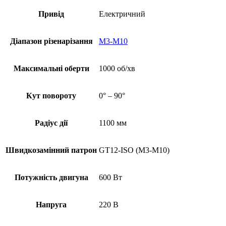
Привід
Електричний
Діапазон різенарізання
M3-M10
Максимальні оберти
1000 об/хв
Кут повороту
0° – 90°
Радіус дії
1100 мм
Швидкозамінний патрон
GT12-ISO (M3-M10)
Потужність двигуна
600 Вт
Напруга
220 В