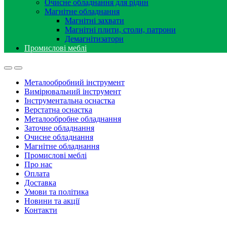
Очисне обладнання для рідин
Магнітне обладнання
Магнітні захвати
Магнітні плити, столи, патрони
Демагнітизатори
Промислові меблі
Металообробний інструмент
Вимірювальний інструмент
Інструментальна оснастка
Верстатна оснастка
Металообробне обладнання
Заточне обладнання
Очисне обладнання
Магнітне обладнання
Промислові меблі
Про нас
Оплата
Доставка
Умови та політика
Новини та акції
Контакти