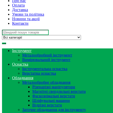
Про нас
Оплата
Доставка
Умови та політика
Новини та акції
Контакти
Search
for:
Інструмент
Металообробний інструмент
Вимірювальний інструмент
Оснастка
Інструментальна оснастка
Верстатна оснастка
Обладнання
Металообробне обладнання
Різенарізні маніпулятори
Магнітні свердлильні верстати
Фаскознімальні верстати
Шліфувальні машини
Відрізні верстати
Заточне обладнання для інструменту