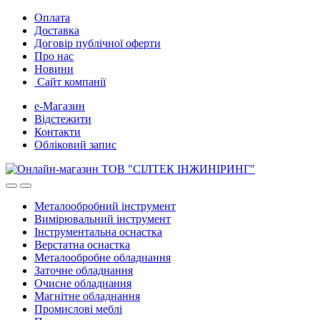
Skip
Skip
Оплата
to
to
Доставка
navigation
content
Договір публічної оферти
Про нас
Новини
Сайт компанії
е-Магазин
Відстежити
Контакти
Обліковий запис
Металообробний інструмент
Вимірювальний інструмент
Інструментальна оснастка
Верстатна оснастка
Металообробне обладнання
Заточне обладнання
Очисне обладнання
Магнітне обладнання
Промислові меблі