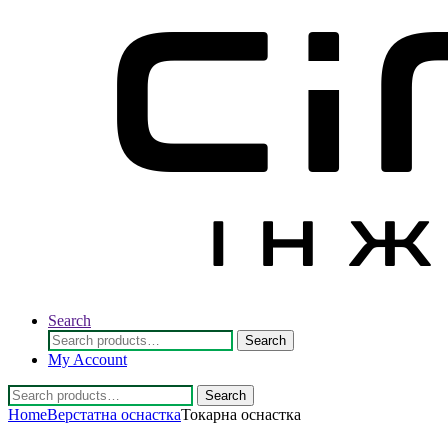
Search
Search
Search
for:
My Account
Search
Search
for:
Home
Верстатна оснастка
Токарна оснастка