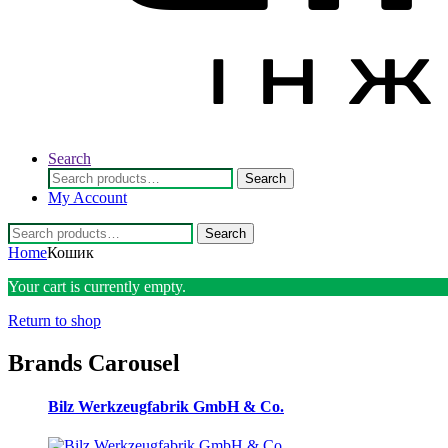
Search
Search
Search
for:
My Account
Search
Search
for:
Home
Кошик
Your cart is currently empty.
Return to shop
Brands Carousel
Bilz Werkzeugfabrik GmbH & Co.