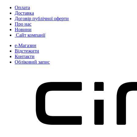
Skip
Skip
Оплата
to
to
Доставка
navigation
content
Договір публічної оферти
Про нас
Новини
Сайт компанії
е-Магазин
Відстежити
Контакти
Обліковий запис