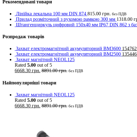
Рекомендовані товари
Лінійка лекальна 100 мм DIN 874
815.00
грн.
без ПДВ
Прилад розміточний з рухомою рамкою 300 мм
1318.00
г
Штангенциркуль цифровий 150х40 мм IP67 DIN 862 з ба
Розпродаж товарів
Захват електромагнітний акумуляторний BM3600
154762
Захват електромагнітний акумуляторний BM2500
135446
Захват магнітний NEOL125
Rated
5.00
out of 5
6668.30
грн.
8891.00
грн.
без ПДВ
Найпопулярніші товари
Захват магнітний NEOL125
Rated
5.00
out of 5
6668.30
грн.
8891.00
грн.
без ПДВ