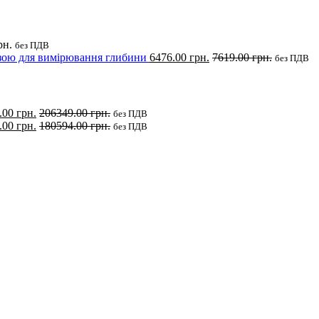
рн.
без ПДВ
зою для вимірювання глибини
6476.00
грн.
7619.00
грн.
без ПДВ
.00
грн.
206349.00
грн.
без ПДВ
.00
грн.
180594.00
грн.
без ПДВ