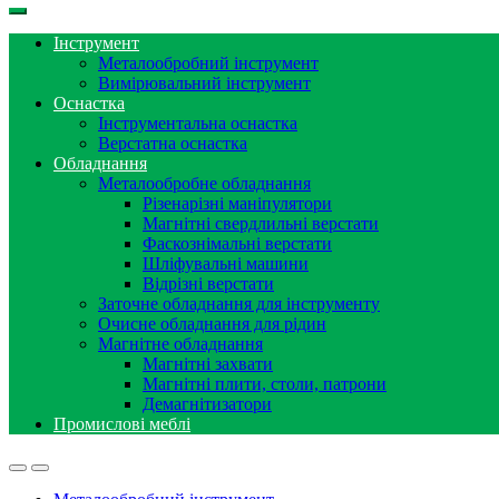
Інструмент
Металообробний інструмент
Вимірювальний інструмент
Оснастка
Інструментальна оснастка
Верстатна оснастка
Обладнання
Металообробне обладнання
Різенарізні маніпулятори
Магнітні свердлильні верстати
Фаскознімальні верстати
Шліфувальні машини
Відрізні верстати
Заточне обладнання для інструменту
Очисне обладнання для рідин
Магнітне обладнання
Магнітні захвати
Магнітні плити, столи, патрони
Демагнітизатори
Промислові меблі