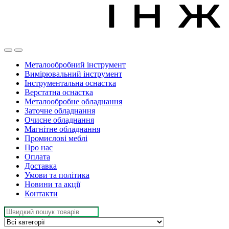
Металообробний інструмент
Вимірювальний інструмент
Інструментальна оснастка
Верстатна оснастка
Металообробне обладнання
Заточне обладнання
Очисне обладнання
Магнітне обладнання
Промислові меблі
Про нас
Оплата
Доставка
Умови та політика
Новини та акції
Контакти
Search
for: