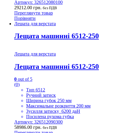
Артикул: 326512080100
29212.00
грн.
без ПДВ
Переглянути товар
Порівняти
Лещата для верстата
Лещата машинні 6512-250
Лещата для верстата
Лещата машинні 6512-250
0
out of 5
(0)
Тип 6512
Ручний затиск
Ширина губок 250 мм
Максимальне розкриття 200 мм
Зусилля затиску 6200 даН
Посилена рухома губка
Артикул: 326512090300
58986.00
грн.
без ПДВ
Переглянути товар