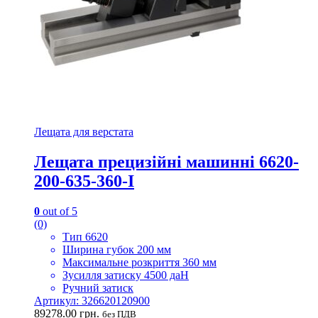
Лещата для верстата
Лещата прецизійні машинні 6620-
200-635-360-I
0
out of 5
(0)
Тип 6620
Ширина губок 200 мм
Максимальне розкриття 360 мм
Зусилля затиску 4500 даН
Ручний затиск
Артикул: 326620120900
89278.00
грн.
без ПДВ