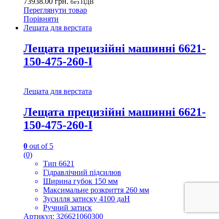
73938.00
грн.
без ПДВ
Переглянути товар
Порівняти
Лещата для верстата
Лещата прецизійні машинні 6621-
150-475-260-I
Лещата для верстата
Лещата прецизійні машинні 6621-
150-475-260-I
0
out of 5
(0)
Тип 6621
Гідравлічний підсилюв
Ширина губок 150 мм
Максимальне розкриття 260 мм
Зусилля затиску 4100 даН
Ручний затиск
Артикул: 326621060300