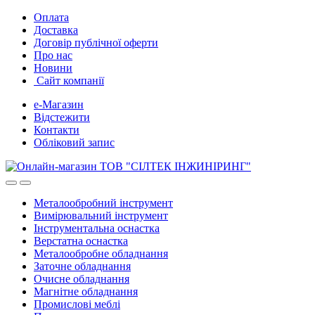
Skip
Skip
Оплата
to
to
Доставка
navigation
content
Договір публічної оферти
Про нас
Новини
Сайт компанії
е-Магазин
Відстежити
Контакти
Обліковий запис
Металообробний інструмент
Вимірювальний інструмент
Інструментальна оснастка
Верстатна оснастка
Металообробне обладнання
Заточне обладнання
Очисне обладнання
Магнітне обладнання
Промислові меблі