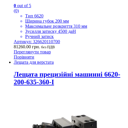
0
out of 5
(0)
Тип 6620
Ширина губок 200 мм
Максимальне розкриття 310 мм
Зусилля затиску 4500 даН
Ручний затиск
Артикул: 326620110700
81260.00
грн.
без ПДВ
Переглянути товар
Порівняти
Лещата для верстата
Лещата прецизійні машинні 6620-
200-635-360-I