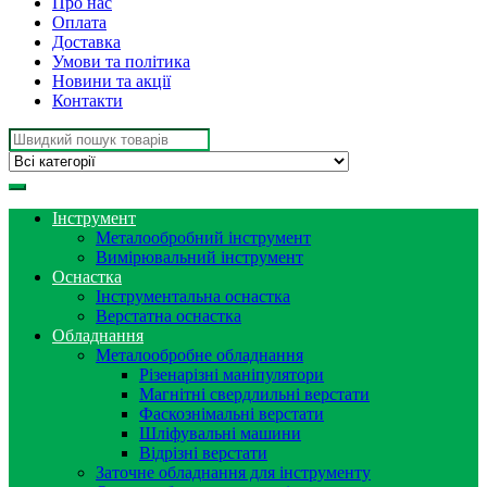
Про нас
Оплата
Доставка
Умови та політика
Новини та акції
Контакти
Search
for:
Інструмент
Металообробний інструмент
Вимірювальний інструмент
Оснастка
Інструментальна оснастка
Верстатна оснастка
Обладнання
Металообробне обладнання
Різенарізні маніпулятори
Магнітні свердлильні верстати
Фаскознімальні верстати
Шліфувальні машини
Відрізні верстати
Заточне обладнання для інструменту