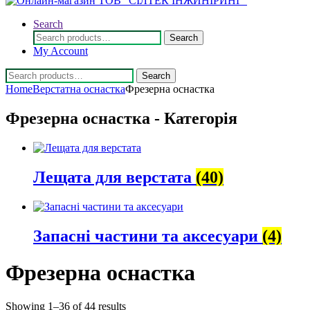
Search
Search
Search
for:
My Account
Search
Search
for:
Home
Верстатна оснастка
Фрезерна оснастка
Фрезерна оснастка - Категорія
Лещата для верстата
(40)
Запасні частини та аксесуари
(4)
Фрезерна оснастка
Showing 1–36 of 44 results