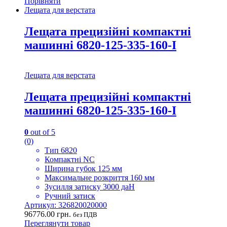
Порівняти
Лещата для верстата
Лещата прецизійні компактні
машинні 6820-125-335-160-I
Лещата для верстата
Лещата прецизійні компактні
машинні 6820-125-335-160-I
0
out of 5
(0)
Тип 6820
Компактні NC
Ширина губок 125 мм
Максимальне розкриття 160 мм
Зусилля затиску 3000 даН
Ручний затиск
Артикул: 326820020000
96776.00
грн.
без ПДВ
Переглянути товар