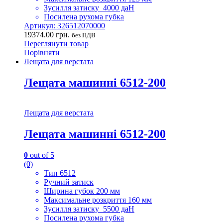
Зусилля затиску 4000 даН
Посилена рухома губка
Артикул: 326512070000
19374.00
грн.
без ПДВ
Переглянути товар
Порівняти
Лещата для верстата
Лещата машинні 6512-200
Лещата для верстата
Лещата машинні 6512-200
0
out of 5
(0)
Тип 6512
Ручний затиск
Ширина губок 200 мм
Максимальне розкриття 160 мм
Зусилля затиску 5500 даН
Посилена рухома губка