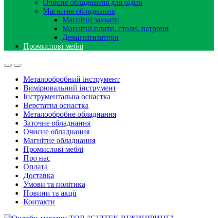
Очисне обладнання для рідин
Магнітне обладнання
Магнітні захвати
Магнітні плити, столи, патрони
Демагнітизатори
Промислові меблі
Металообробний інструмент
Вимірювальний інструмент
Інструментальна оснастка
Верстатна оснастка
Металообробне обладнання
Заточне обладнання
Очисне обладнання
Магнітне обладнання
Промислові меблі
Про нас
Оплата
Доставка
Умови та політика
Новини та акції
Контакти