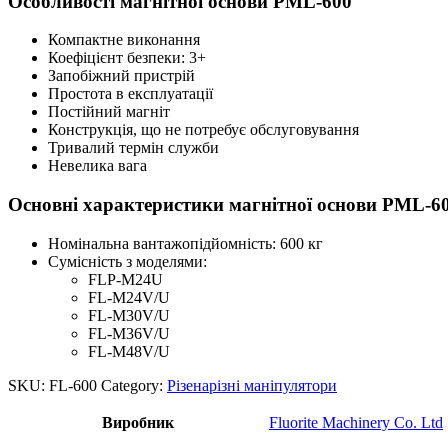
Особливості магнітної основи PML-600
Компактне виконання
Коефіцієнт безпеки: 3+
Запобіжний пристрій
Простота в експлуатації
Постійний магніт
Конструкція, що не потребує обслуговування
Тривалий термін служби
Невелика вага
Основні характеристики магнітної основи PML-6
Номінальна вантажопідйомність: 600 кг
Сумісність з моделями:
FLP-M24U
FL-M24V/U
FL-M30V/U
FL-M36V/U
FL-M48V/U
SKU:
FL-600
Category:
Різенарізні маніпулятори
Виробник
Fluorite Machinery Co. Ltd