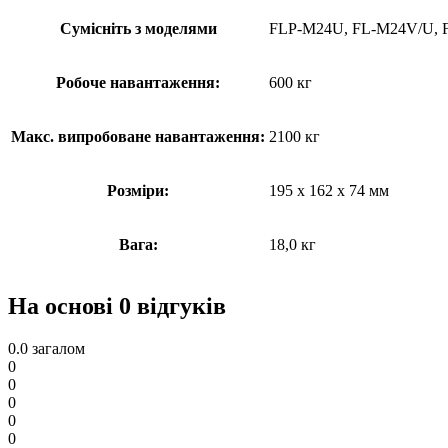
Сумісніть з моделями
FLP-M24U, FL-M24V/U, 
Робоче навантаження:
600 кг
Макс. випробоване навантаження:
2100 кг
Розміри:
195 х 162 х 74 мм
Вага:
18,0 кг
На основі 0 відгуків
0.0
загалом
0
0
0
0
0