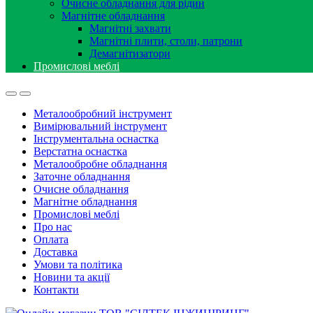
Очисне обладнання для рідин
Магнітне обладнання
Магнітні захвати
Магнітні плити, столи, патрони
Демагнітизатори
Промислові меблі
Металообробний інструмент
Вимірювальний інструмент
Інструментальна оснастка
Верстатна оснастка
Металообробне обладнання
Заточне обладнання
Очисне обладнання
Магнітне обладнання
Промислові меблі
Про нас
Оплата
Доставка
Умови та політика
Новини та акції
Контакти