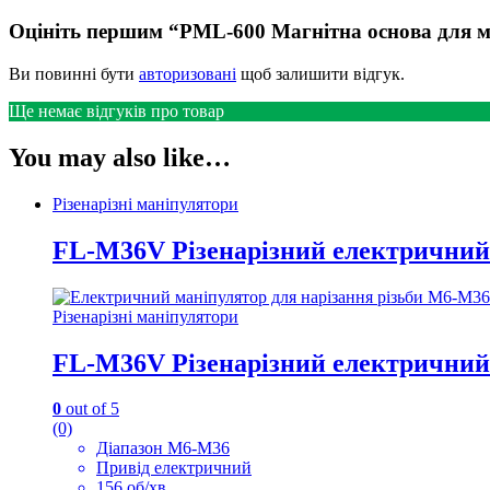
Оцініть першим “PML-600 Магнітна основа для 
Ви повинні бути
авторизовані
щоб залишити відгук.
Ще немає відгуків про товар
You may also like…
Різенарізні маніпулятори
FL-M36V Різенарізний електричний
Різенарізні маніпулятори
FL-M36V Різенарізний електричний
0
out of 5
(0)
Діапазон M6-M36
Привід електричний
156 об/хв