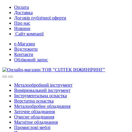
Skip
Skip
Оплата
to
to
Доставка
navigation
content
Договір публічної оферти
Про нас
Новини
Сайт компанії
е-Магазин
Відстежити
Контакти
Обліковий запис
Металообробний інструмент
Вимірювальний інструмент
Інструментальна оснастка
Верстатна оснастка
Металообробне обладнання
Заточне обладнання
Очисне обладнання
Магнітне обладнання
Промислові меблі