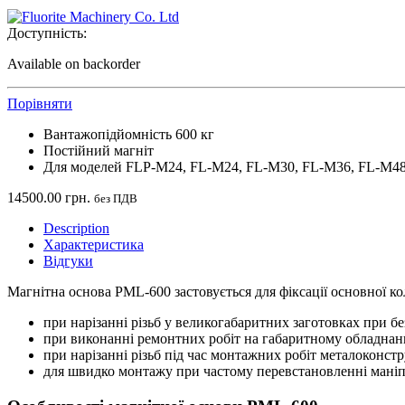
Доступність:
Available on backorder
Порівняти
Вантажопідйомність 600 кг
Постійний магніт
Для моделей FLP-M24, FL-M24, FL-M30, FL-M36, FL-M4
14500.00
грн.
без ПДВ
Description
Характеристика
Відгуки
Магнітна основа PML-600 застовується для фіксації основної ко
при нарізанні різьб у великогабаритних заготовках при б
при виконанні ремонтних робіт на габаритному обладнан
при нарізанні різьб під час монтажних робіт металоконст
для швидко монтажу при частому перевстановленні маніп