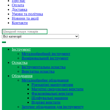
Про нас
Оплата
Доставка
Умови та політика
Новини та акції
Контакти
Search
for:
Інструмент
Металообробний інструмент
Вимірювальний інструмент
Оснастка
Інструментальна оснастка
Верстатна оснастка
Обладнання
Металообробне обладнання
Різенарізні маніпулятори
Магнітні свердлильні верстати
Фаскознімальні верстати
Шліфувальні машини
Відрізні верстати
Заточне обладнання для інструменту