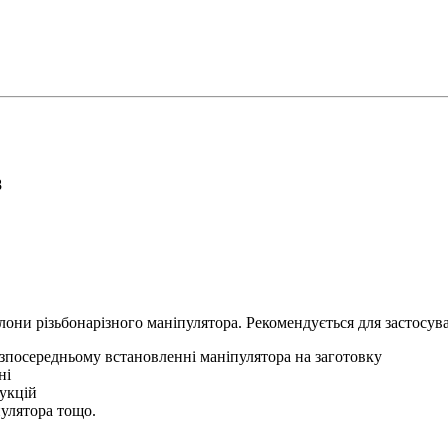
8
лони різьбонарізного маніпулятора. Рекомендується для застосув
езпосередньому встановленні маніпулятора на заготовку
ні
рукцій
улятора тощо.