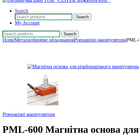
Search
Search
Search
for:
My Account
Search
Search
for:
Home
Металообробне обладнання
Різенарізні маніпулятори
PML-6
Різенарізні маніпулятори
PML-600 Магнітна основа для