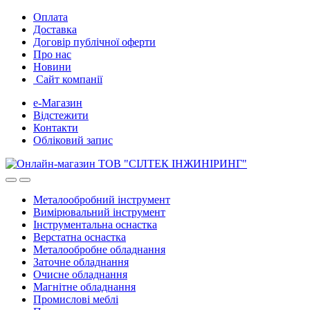
Skip
Skip
Оплата
to
to
Доставка
navigation
content
Договір публічної оферти
Про нас
Новини
Сайт компанії
е-Магазин
Відстежити
Контакти
Обліковий запис
Металообробний інструмент
Вимірювальний інструмент
Інструментальна оснастка
Верстатна оснастка
Металообробне обладнання
Заточне обладнання
Очисне обладнання
Магнітне обладнання
Промислові меблі