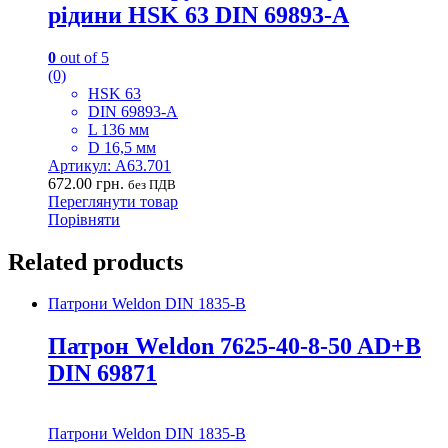
рідини HSK 63 DIN 69893-А
0
out of 5
(0)
HSK 63
DIN 69893-А
L 136 мм
D 16,5 мм
Артикул: A63.701
672.00
грн.
без ПДВ
Переглянути товар
Порівняти
Related products
Патрони Weldon DIN 1835-B
Патрон Weldon 7625-40-8-50 AD+B
DIN 69871
Патрони Weldon DIN 1835-B