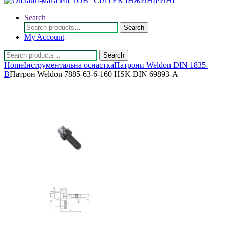
Search
Search
Search
for:
My Account
Search
Search
for:
Home
Інструментальна оснастка
Патрони Weldon DIN 1835-
B
Патрон Weldon 7885-63-6-160 HSK DIN 69893-A