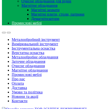
Очисне обладнання для рідин
Магнітне обладнання
Магнітні захвати
Магнітні плити, столи, патрони
Демагнітизатори
Промислові меблі
Металообробний інструмент
Вимірювальний інструмент
Інструментальна оснастка
Верстатна оснастка
Металообробне обладнання
Заточне обладнання
Очисне обладнання
Магнітне обладнання
Промислові меблі
Про нас
Оплата
Доставка
Умови та політика
Новини та акції
Контакти