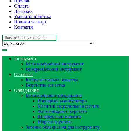
Про нас
Оплата
Доставка
Умови та політика
Новини та акції
Контакти
Search
for:
Інструмент
Металообробний інструмент
Вимірювальний інструмент
Оснастка
Інструментальна оснастка
Верстатна оснастка
Обладнання
Металообробне обладнання
Різенарізні маніпулятори
Магнітні свердлильні верстати
Фаскознімальні верстати
Шліфувальні машини
Відрізні верстати
Заточне обладнання для інструменту