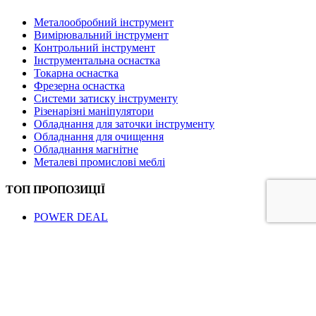
Металообробний інструмент
Вимірювальний інструмент
Контрольний інструмент
Інструментальна оснастка
Токарна оснастка
Фрезерна оснастка
Системи затиску інструменту
Різенарізні маніпулятори
Обладнання для заточки інструменту
Обладнання для очищення
Обладнання магнітне
Металеві промислові меблі
ТОП ПРОПОЗИЦІЇ
POWER DEAL
Є питання? Телефонуйте!
+380 44 369 3392