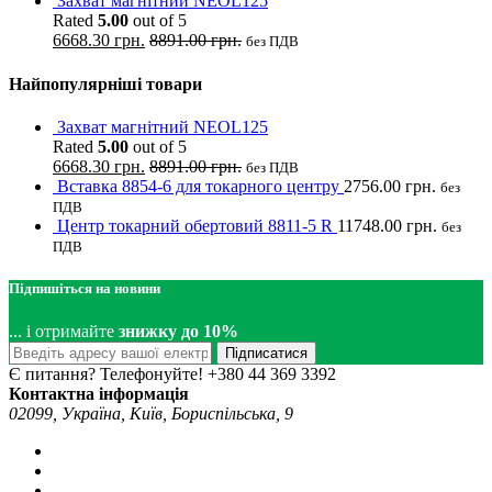
Захват магнітний NEOL125
Rated
5.00
out of 5
6668.30
грн.
8891.00
грн.
без ПДВ
Найпопулярніші товари
Захват магнітний NEOL125
Rated
5.00
out of 5
6668.30
грн.
8891.00
грн.
без ПДВ
Вставка 8854-6 для токарного центру
2756.00
грн.
без
ПДВ
Центр токарний обертовий 8811-5 R
11748.00
грн.
без
ПДВ
Підпишіться на новини
... і отримайте
знижку до 10%
Підписатися
Є питання? Телефонуйте!
+380 44 369 3392
Контактна інформація
02099, Україна, Київ, Бориспільська, 9