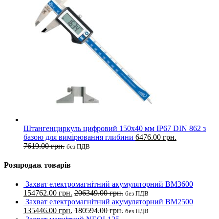
Штангенциркуль цифровий 150х40 мм IP67 DIN 862 з
базою для вимірювання глибини
6476.00
грн.
7619.00
грн.
без ПДВ
Розпродаж товарів
Захват електромагнітний акумуляторний BM3600
154762.00
грн.
206349.00
грн.
без ПДВ
Захват електромагнітний акумуляторний BM2500
135446.00
грн.
180594.00
грн.
без ПДВ