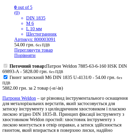
0
out of 5
(0)
DIN 1835
M 6
L 10 мм
Шестигранник
Артикул: 800003091
54.00
грн.
без ПДВ
Переглянути товар
Порівняти
Поточний товар:
Патрон Weldon 7885-63-6-160 HSK DIN
69893-A
-
5828.00
грн.
без ПДВ
Гвинт затискний M6 DIN 1835 U-4131/0
-
54.00
грн.
без
ПДВ
5882.00
грн.
за
2
товар (-и/-ів)
Патрони Weldon
– це різновид інструментального оснащення
для металорізальних верстатів, який застосовується для
затиску інструменту з циліндричним хвостовиком і пласкою
лискою згідно DIN 1835-B. Принцип фіксації інструменту з
хвостовиком Weldon простий: хвостовик інструменту з
лискою монтується в отвір оправки, а затиск здійснюється
гвинтом, який впирається в поверхню лиски, надійно