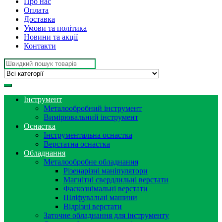
Про нас
Оплата
Доставка
Умови та політика
Новини та акції
Контакти
Search
for:
Інструмент
Металообробний інструмент
Вимірювальний інструмент
Оснастка
Інструментальна оснастка
Верстатна оснастка
Обладнання
Металообробне обладнання
Різенарізні маніпулятори
Магнітні свердлильні верстати
Фаскознімальні верстати
Шліфувальні машини
Відрізні верстати
Заточне обладнання для інструменту