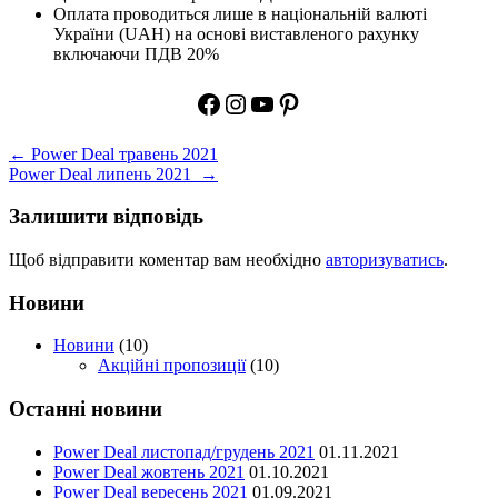
Оплата проводиться лише в національній валюті
України (UAH) на основі виставленого рахунку
включаючи ПДВ 20%
Facebook
Instagram
YouTube
Pinterest
Навігація
←
Power Deal травень 2021
Power Deal липень 2021
→
записів
Залишити відповідь
Щоб відправити коментар вам необхідно
авторизуватись
.
Новини
Новини
(10)
Акційні пропозиції
(10)
Останні новини
Power Deal листопад/грудень 2021
01.11.2021
Power Deal жовтень 2021
01.10.2021
Power Deal вересень 2021
01.09.2021