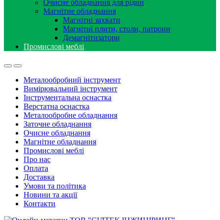
Очисне обладнання для рідин
Магнітне обладнання
Магнітні захвати
Магнітні плити, столи, патрони
Демагнітизатори
Промислові меблі
Металообробний інструмент
Вимірювальний інструмент
Інструментальна оснастка
Верстатна оснастка
Металообробне обладнання
Заточне обладнання
Очисне обладнання
Магнітне обладнання
Промислові меблі
Про нас
Оплата
Доставка
Умови та політика
Новини та акції
Контакти