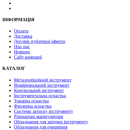
ІНФОРМАЦІЯ
Оплата
Доставка
Договір публічної оферти
Про нас
Новини
Сайт компанії
КАТАЛОГ
Металообробний інструмент
Вимірювальний інструмент
Контрольний інструмент
Інструментальна оснастка
Токарна оснастка
Фрезерна оснастка
Системи затиску інструменту
Різенарізні маніпулятори
Обладнання для заточки інструменту
Обладнання для очищення