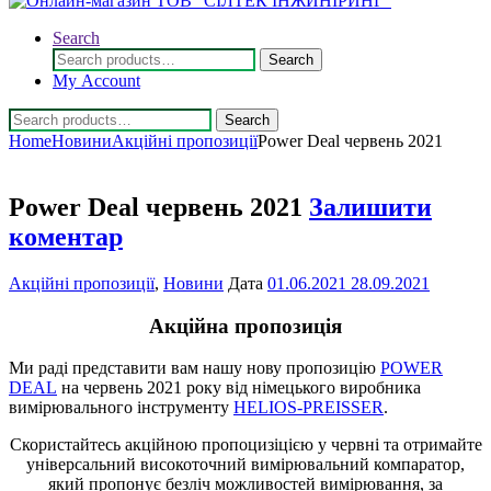
Search
Search
Search
for:
My Account
Search
Search
for:
Home
Новини
Акційні пропозиції
Power Deal червень 2021
Power Deal червень 2021
Залишити
коментар
Акційні пропозиції
,
Новини
Дата
01.06.2021
28.09.2021
Акційна пропозиція
Ми раді представити вам нашу нову пропозицію
POWER
DEAL
на червень 2021 року від німецького виробника
вимірювального інструменту
HELIOS-PREISSER
.
Скористайтесь акційною пропоцизіцією у червні та отримайте
універсальний високоточний вимірювальний компаратор,
який пропонує безліч можливостей вимірювання, за