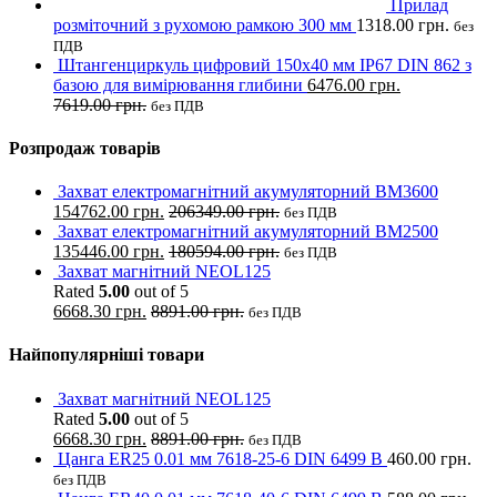
Прилад
розміточний з рухомою рамкою 300 мм
1318.00
грн.
без
ПДВ
Штангенциркуль цифровий 150х40 мм IP67 DIN 862 з
базою для вимірювання глибини
6476.00
грн.
7619.00
грн.
без ПДВ
Розпродаж товарів
Захват електромагнітний акумуляторний BM3600
154762.00
грн.
206349.00
грн.
без ПДВ
Захват електромагнітний акумуляторний BM2500
135446.00
грн.
180594.00
грн.
без ПДВ
Захват магнітний NEOL125
Rated
5.00
out of 5
6668.30
грн.
8891.00
грн.
без ПДВ
Найпопулярніші товари
Захват магнітний NEOL125
Rated
5.00
out of 5
6668.30
грн.
8891.00
грн.
без ПДВ
Цанга ER25 0.01 мм 7618-25-6 DIN 6499 B
460.00
грн.
без ПДВ