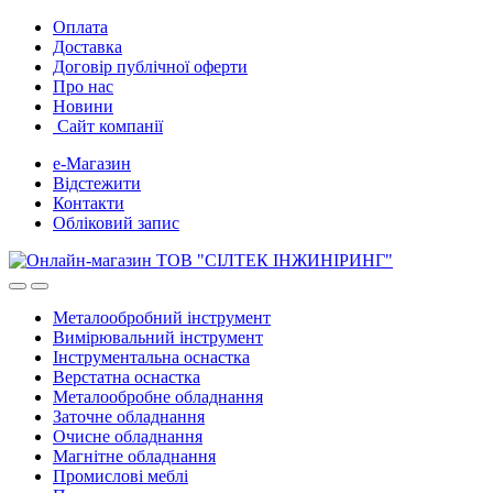
Skip
Skip
Оплата
to
to
Доставка
navigation
content
Договір публічної оферти
Про нас
Новини
Сайт компанії
е-Магазин
Відстежити
Контакти
Обліковий запис
Металообробний інструмент
Вимірювальний інструмент
Інструментальна оснастка
Верстатна оснастка
Металообробне обладнання
Заточне обладнання
Очисне обладнання
Магнітне обладнання
Промислові меблі