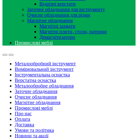
Відрізні верстати
Заточне обладнання для інструменту
Очисне обладнання для рідин
Магнітне обладнання
Магнітні захвати
Магнітні плити, столи, патрони
Демагнітизатори
Промислові меблі
Металообробний інструмент
Вимірювальний інструмент
Інструментальна оснастка
Верстатна оснастка
Металообробне обладнання
Заточне обладнання
Очисне обладнання
Магнітне обладнання
Промислові меблі
Про нас
Оплата
Доставка
Умови та політика
Новини та акції