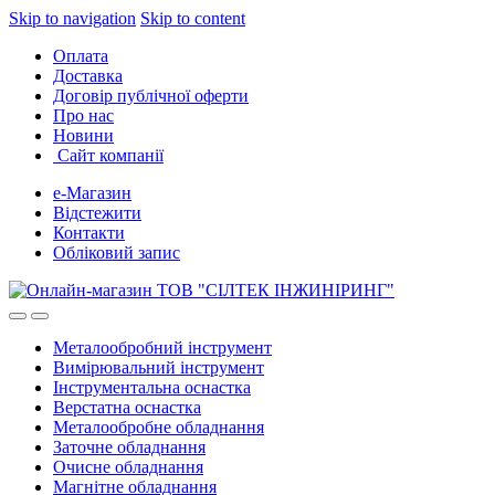
Skip to navigation
Skip to content
Оплата
Доставка
Договір публічної оферти
Про нас
Новини
Сайт компанії
е-Магазин
Відстежити
Контакти
Обліковий запис
Металообробний інструмент
Вимірювальний інструмент
Інструментальна оснастка
Верстатна оснастка
Металообробне обладнання
Заточне обладнання
Очисне обладнання
Магнітне обладнання