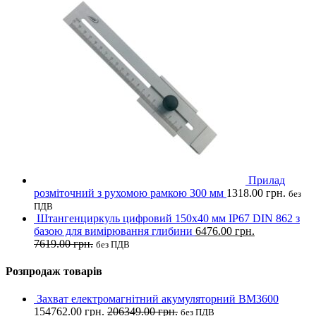
Прилад
розміточний з рухомою рамкою 300 мм
1318.00
грн.
без
ПДВ
Штангенциркуль цифровий 150х40 мм IP67 DIN 862 з
базою для вимірювання глибини
6476.00
грн.
7619.00
грн.
без ПДВ
Розпродаж товарів
Захват електромагнітний акумуляторний BM3600
154762.00
грн.
206349.00
грн.
без ПДВ