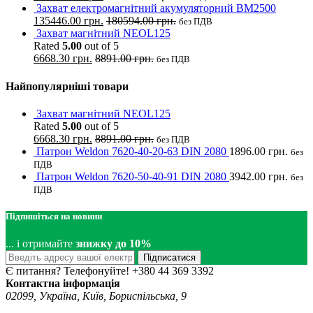
Захват електромагнітний акумуляторний BM2500
135446.00
грн.
180594.00
грн.
без ПДВ
Захват магнітний NEOL125
Rated
5.00
out of 5
6668.30
грн.
8891.00
грн.
без ПДВ
Найпопулярніші товари
Захват магнітний NEOL125
Rated
5.00
out of 5
6668.30
грн.
8891.00
грн.
без ПДВ
Патрон Weldon 7620-40-20-63 DIN 2080
1896.00
грн.
без
ПДВ
Патрон Weldon 7620-50-40-91 DIN 2080
3942.00
грн.
без
ПДВ
Підпишіться на новини
... і отримайте
знижку до 10%
Підписатися
Є питання? Телефонуйте!
+380 44 369 3392
Контактна інформація
02099, Україна, Київ, Бориспільська, 9