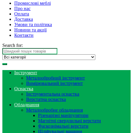
Промислові меблі
Про нас
Оплата
Доставка
Умови та політика
Новини та акції
Контакти
Search for:
Інструмент
Металообробний інструмент
Вимірювальний інструмент
Оснастка
Інструментальна оснастка
Верстатна оснастка
Обладнання
Металообробне обладнання
Різенарізні маніпулятори
Магнітні свердлильні верстати
Фаскознімальні верстати
Шліфувальні машини