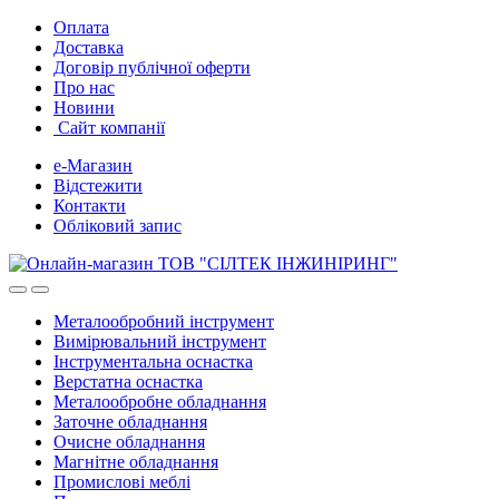
Skip
Skip
Оплата
to
to
Доставка
navigation
content
Договір публічної оферти
Про нас
Новини
Сайт компанії
е-Магазин
Відстежити
Контакти
Обліковий запис
Металообробний інструмент
Вимірювальний інструмент
Інструментальна оснастка
Верстатна оснастка
Металообробне обладнання
Заточне обладнання
Очисне обладнання
Магнітне обладнання
Промислові меблі