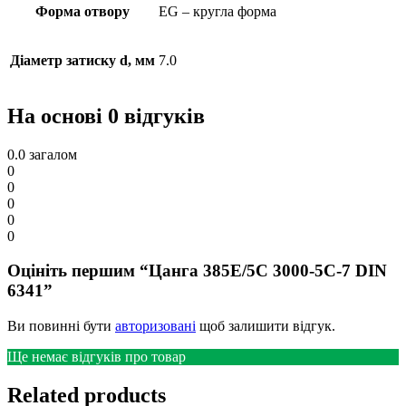
Форма отвору
EG – кругла форма
Діаметр затиску d, мм
7.0
На основі 0 відгуків
0.0
загалом
0
0
0
0
0
Оцініть першим “Цанга 385E/5C 3000-5C-7 DIN
6341”
Ви повинні бути
авторизовані
щоб залишити відгук.
Ще немає відгуків про товар
Related products