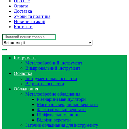
Про нас
Оплата
Доставка
Умови та політика
Новини та акції
Контакти
Search
for:
Інструмент
Металообробний інструмент
Вимірювальний інструмент
Оснастка
Інструментальна оснастка
Верстатна оснастка
Обладнання
Металообробне обладнання
Різенарізні маніпулятори
Магнітні свердлильні верстати
Фаскознімальні верстати
Шліфувальні машини
Відрізні верстати
Заточне обладнання для інструменту