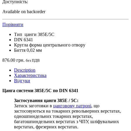
Доступність:
Available on backorder
Порівняти
Тип цанги 385E/5C
DIN 6341
Кругла форма центрального отвору
Биття 0,02 мм
876.00
грн.
без ПДВ
Description
Характеристика
Відгуки
Цанга системи 385E/5C по DIN 6341
Застосування цанги 385E / 5C:
Затиск заготовки в
цанговому патроні
, що
застосовуються на токарних револьверних верстатах,
одношпиндельних токарних верстатах,
багатошпиндельних верстатах з ЧПУ, шліфувальних
верстатах, фрезерних верстатах.