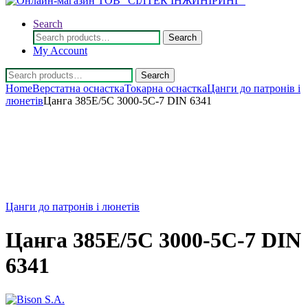
Search
Search
Search
for:
My Account
Search
Search
for:
Home
Верстатна оснастка
Токарна оснастка
Цанги до патронів і
люнетів
Цанга 385E/5C 3000-5C-7 DIN 6341
Цанги до патронів і люнетів
Цанга 385E/5C 3000-5C-7 DIN
6341