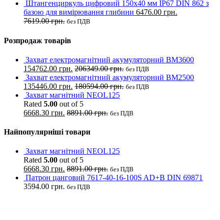
Штангенциркуль цифровий 150х40 мм IP67 DIN 862 з
базою для вимірювання глибини
6476.00
грн.
7619.00
грн.
без ПДВ
Розпродаж товарів
Захват електромагнітний акумуляторний BM3600
154762.00
грн.
206349.00
грн.
без ПДВ
Захват електромагнітний акумуляторний BM2500
135446.00
грн.
180594.00
грн.
без ПДВ
Захват магнітний NEOL125
Rated
5.00
out of 5
6668.30
грн.
8891.00
грн.
без ПДВ
Найпопулярніші товари
Захват магнітний NEOL125
Rated
5.00
out of 5
6668.30
грн.
8891.00
грн.
без ПДВ
Патрон цанговий 7617-40-16-100S AD+B DIN 69871
3594.00
грн.
без ПДВ