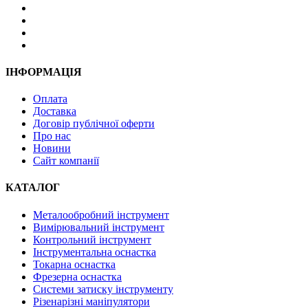
ІНФОРМАЦІЯ
Оплата
Доставка
Договір публічної оферти
Про нас
Новини
Сайт компанії
КАТАЛОГ
Металообробний інструмент
Вимірювальний інструмент
Контрольний інструмент
Інструментальна оснастка
Токарна оснастка
Фрезерна оснастка
Системи затиску інструменту
Різенарізні маніпулятори