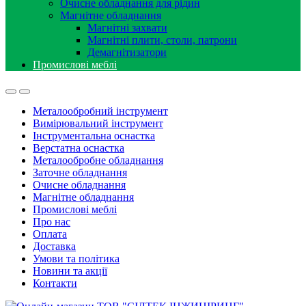
Очисне обладнання для рідин
Магнітне обладнання
Магнітні захвати
Магнітні плити, столи, патрони
Демагнітизатори
Промислові меблі
Металообробний інструмент
Вимірювальний інструмент
Інструментальна оснастка
Верстатна оснастка
Металообробне обладнання
Заточне обладнання
Очисне обладнання
Магнітне обладнання
Промислові меблі
Про нас
Оплата
Доставка
Умови та політика
Новини та акції
Контакти