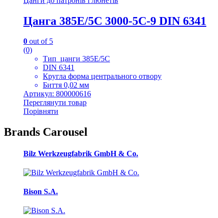
Цанги до патронів і люнетів
Цанга 385E/5C 3000-5C-9 DIN 6341
0
out of 5
(0)
Тип цанги 385E/5C
DIN 6341
Кругла форма центрального отвору
Биття 0,02 мм
Артикул: 800000616
Переглянути товар
Порівняти
Brands Carousel
Bilz Werkzeugfabrik GmbH & Co.
Bison S.A.