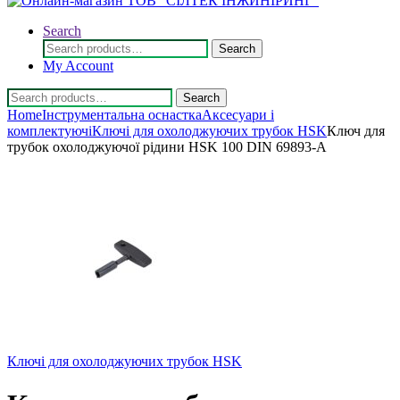
Search
Search
Search
for:
My Account
Search
Search
for:
Home
Інструментальна оснастка
Аксесуари і
комплектуючі
Ключі для охолоджуючих трубок HSK
Ключ для
трубок охолоджуючої рідини HSK 100 DIN 69893-А
Ключі для охолоджуючих трубок HSK