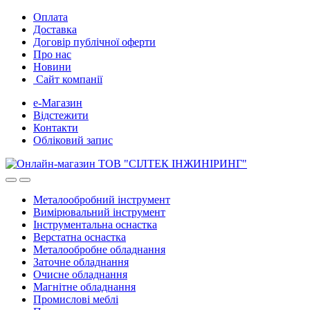
Skip
Skip
Оплата
to
to
Доставка
navigation
content
Договір публічної оферти
Про нас
Новини
Сайт компанії
е-Магазин
Відстежити
Контакти
Обліковий запис
Металообробний інструмент
Вимірювальний інструмент
Інструментальна оснастка
Верстатна оснастка
Металообробне обладнання
Заточне обладнання
Очисне обладнання
Магнітне обладнання
Промислові меблі