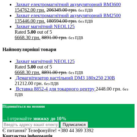
Захват електромагнітний акумуляторний BM3600
154762.00
грн.
206349.00
грн.
без ПДВ
Захват електромагнітний акумуляторний BM2500
135446.00
грн.
180594.00
грн.
без ПДВ
Захват магнітний NEOL125
Rated
5.00
out of 5
6668.30
грн.
8891.00
грн.
без ПДВ
Найпопулярніші товари
Захват магнітний NEOL125
Rated
5.00
out of 5
6668.30
грн.
8891.00
грн.
без ПДВ
Демагнітизатор настільний DM3 180x250 230В
21212.00
грн.
без ПДВ
Вставка 8852-4 для токарного центру
2448.00
грн.
без
ПДВ
Підпишіться на новини
... і отримайте
знижку до 10%
Підписатися
Є питання? Телефонуйте!
+380 44 369 3392
Контактна інформація