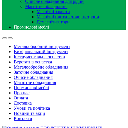
Очисне обладнання для рідин
Магнітне обладнання
Магнітні захвати
Магнітні плити, столи, патрони
Демагнітизатори
Промислові меблі
Металообробний інструмент
Вимірювальний інструмент
Інструментальна оснастка
Верстатна оснастка
Металообробне обладнання
Заточне обладнання
Очисне обладнання
Магнітне обладнання
Промислові меблі
Про нас
Оплата
Доставка
Умови та політика
Новини та акції
Контакти