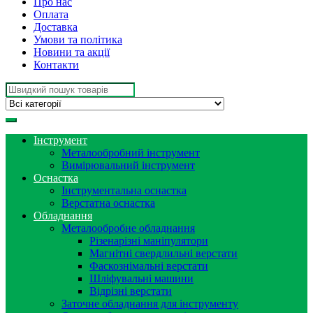
Про нас
Оплата
Доставка
Умови та політика
Новини та акції
Контакти
Search
for:
Інструмент
Металообробний інструмент
Вимірювальний інструмент
Оснастка
Інструментальна оснастка
Верстатна оснастка
Обладнання
Металообробне обладнання
Різенарізні маніпулятори
Магнітні свердлильні верстати
Фаскознімальні верстати
Шліфувальні машини
Відрізні верстати
Заточне обладнання для інструменту