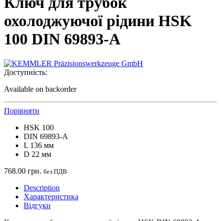
Ключ для трубок
охолоджуючої рідини HSK
100 DIN 69893-А
Доступність:
Available on backorder
Порівняти
HSK 100
DIN 69893-А
L 136 мм
D 22 мм
768.00
грн.
без ПДВ
Description
Характеристика
Відгуки