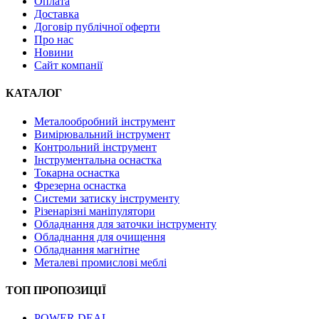
Оплата
Доставка
Договір публічної оферти
Про нас
Новини
Сайт компанії
КАТАЛОГ
Металообробний інструмент
Вимірювальний інструмент
Контрольний інструмент
Інструментальна оснастка
Токарна оснастка
Фрезерна оснастка
Системи затиску інструменту
Різенарізні маніпулятори
Обладнання для заточки інструменту
Обладнання для очищення
Обладнання магнітне
Металеві промислові меблі
ТОП ПРОПОЗИЦІЇ
POWER DEAL