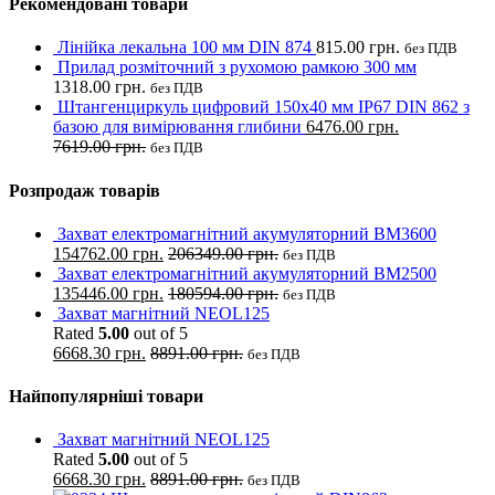
Рекомендовані товари
Лінійка лекальна 100 мм DIN 874
815.00
грн.
без ПДВ
Прилад розміточний з рухомою рамкою 300 мм
1318.00
грн.
без ПДВ
Штангенциркуль цифровий 150х40 мм IP67 DIN 862 з
базою для вимірювання глибини
6476.00
грн.
7619.00
грн.
без ПДВ
Розпродаж товарів
Захват електромагнітний акумуляторний BM3600
154762.00
грн.
206349.00
грн.
без ПДВ
Захват електромагнітний акумуляторний BM2500
135446.00
грн.
180594.00
грн.
без ПДВ
Захват магнітний NEOL125
Rated
5.00
out of 5
6668.30
грн.
8891.00
грн.
без ПДВ
Найпопулярніші товари
Захват магнітний NEOL125
Rated
5.00
out of 5
6668.30
грн.
8891.00
грн.
без ПДВ