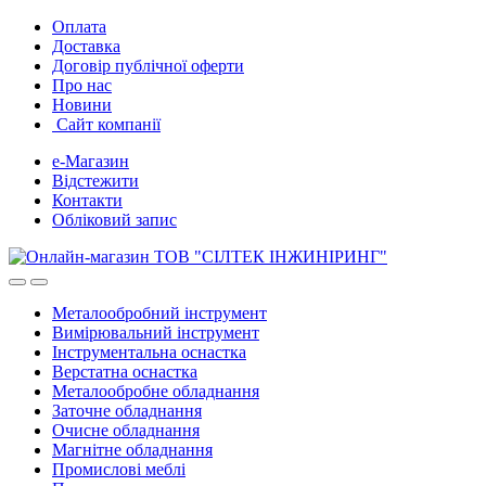
Skip
Skip
Оплата
to
to
Доставка
navigation
content
Договір публічної оферти
Про нас
Новини
Сайт компанії
е-Магазин
Відстежити
Контакти
Обліковий запис
Металообробний інструмент
Вимірювальний інструмент
Інструментальна оснастка
Верстатна оснастка
Металообробне обладнання
Заточне обладнання
Очисне обладнання
Магнітне обладнання
Промислові меблі