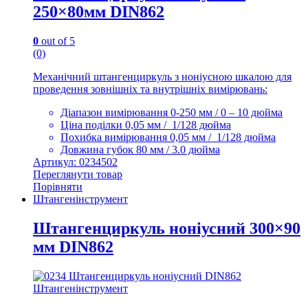
250×80мм DIN862
0
out of 5
(0)
Механічний штангенциркуль з ноніусною шкалою для
проведення зовнішніх та внутрішніх вимірювань:
Діапазон вимірювання 0-250 мм / 0 – 10 дюйма
Ціна поділки 0,05 мм / 1/128 дюйма
Похибка вимірювання 0,05 мм / 1/128 дюйма
Довжина губок 80 мм / 3.0 дюйма
Артикул: 0234502
Переглянути товар
Порівняти
Штангенінструмент
Штангенциркуль ноніусний 300×90
мм DIN862
Штангенінструмент