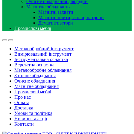
Очисне обладнання для рідин
Магнітне обладнання
Магнітні захвати
Магнітні плити, столи, патрони
Демагнітизатори
Промислові меблі
Металообробний інструмент
Вимірювальний інструмент
Інструментальна оснастка
Верстатна оснастка
Металообробне обладнання
Заточне обладнання
Очисне обладнання
Магнітне обладнання
Промислові меблі
Про нас
Оплата
Доставка
Умови та політика
Новини та акції
Контакти