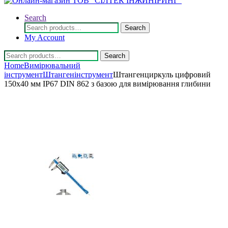
Search
Search
Search
for:
My Account
Search
Search
for:
Home
Вимірювальний
інструмент
Штангенінструмент
Штангенциркуль цифровий
150х40 мм IP67 DIN 862 з базою для вимірювання глибини