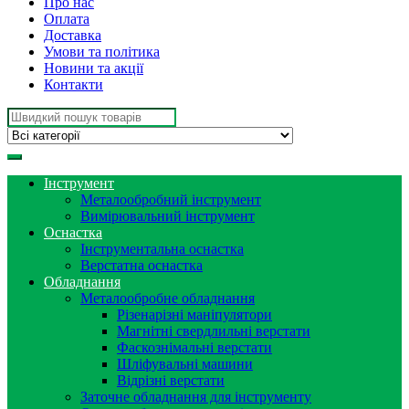
Про нас
Оплата
Доставка
Умови та політика
Новини та акції
Контакти
Search
for:
Інструмент
Металообробний інструмент
Вимірювальний інструмент
Оснастка
Інструментальна оснастка
Верстатна оснастка
Обладнання
Металообробне обладнання
Різенарізні маніпулятори
Магнітні свердлильні верстати
Фаскознімальні верстати
Шліфувальні машини
Відрізні верстати
Заточне обладнання для інструменту