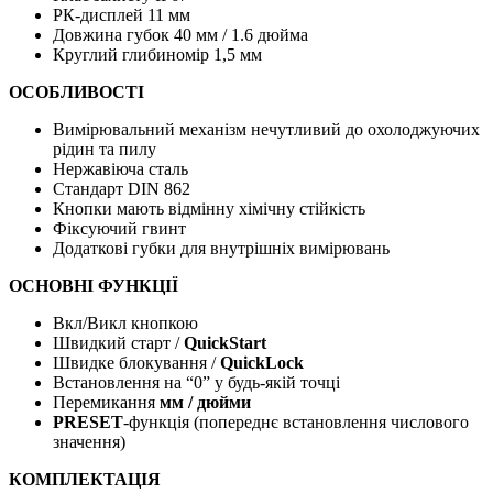
РК-дисплей 11 мм
Довжина губок 40 мм / 1.6 дюйма
Круглий глибиномір 1,5 мм
ОСОБЛИВОСТІ
Вимірювальний механізм нечутливий до охолоджуючих
рідин та пилу
Нержавіюча сталь
Стандарт DIN 862
Кнопки мають відмінну хімічну стійкість
Фіксуючий гвинт
Додаткові губки для внутрішніх вимірювань
ОСНОВНІ ФУНКЦІЇ
Вкл/Викл кнопкою
Швидкий старт /
QuickStart
Швидке блокування /
QuickLock
Встановлення на “0” у будь-якій точці
Перемикання
мм / дюйми
PRESET
-функція (попереднє встановлення числового
значення)
КОМПЛЕКТАЦІЯ