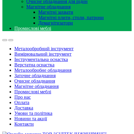
Очисне обладнання для рідин
Магнітне обладнання
Магнітні захвати
Магнітні плити, столи, патрони
Демагнітизатори
Промислові меблі
Металообробний інструмент
Вимірювальний інструмент
Інструментальна оснастка
Верстатна оснастка
Металообробне обладнання
Заточне обладнання
Очисне обладнання
Магнітне обладнання
Промислові меблі
Про нас
Оплата
Доставка
Умови та політика
Новини та акції
Контакти