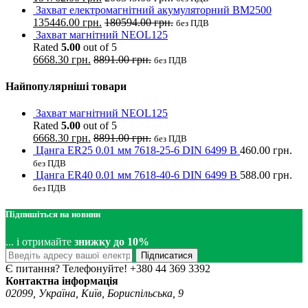
Захват електромагнітний акумуляторний BM2500
135446.00
грн.
180594.00
грн.
без ПДВ
Захват магнітний NEOL125
Rated
5.00
out of 5
6668.30
грн.
8891.00
грн.
без ПДВ
Найпопулярніші товари
Захват магнітний NEOL125
Rated
5.00
out of 5
6668.30
грн.
8891.00
грн.
без ПДВ
Цанга ER25 0.01 мм 7618-25-6 DIN 6499 B
460.00
грн.
без ПДВ
Цанга ER40 0.01 мм 7618-40-6 DIN 6499 B
588.00
грн.
без ПДВ
Підпишіться на новини
... і отримайте
знижку до 10%
Підписатися
Є питання? Телефонуйте!
+380 44 369 3392
Контактна інформація
02099, Україна, Київ, Бориспільська, 9