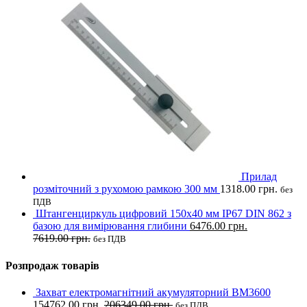
Прилад
розміточний з рухомою рамкою 300 мм
1318.00
грн.
без
ПДВ
Штангенциркуль цифровий 150х40 мм IP67 DIN 862 з
базою для вимірювання глибини
6476.00
грн.
7619.00
грн.
без ПДВ
Розпродаж товарів
Захват електромагнітний акумуляторний BM3600
154762.00
грн.
206349.00
грн.
без ПДВ