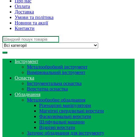
Про нас
Оплата
Доставка
Умови та політика
Новини та акції
Контакти
Search
for:
Інструмент
Металообробний інструмент
Вимірювальний інструмент
Оснастка
Інструментальна оснастка
Верстатна оснастка
Обладнання
Металообробне обладнання
Різенарізні маніпулятори
Магнітні свердлильні верстати
Фаскознімальні верстати
Шліфувальні машини
Відрізні верстати
Заточне обладнання для інструменту