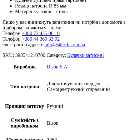
Кулачки суцільні прямі гартовані
Розмір патрона Ø 85 мм
Матеріл кулачків – сталь
Якщо у вас виникнуть запитання чи потрібна допомога з
підбором, зв’яжіться з нами
Телефон
+380 73 435 06 10
Телефон
+380 44 369 33 92
електронна адреса:
info@siltech.com.ua
SKU:
398541210700
Category:
Кулачки затискні
Виробник
Bison S.A.
Для заточування свердел,
Тип патрона
Самоцентруючий спіральний
Принцип затиску
Ручний
Сумісність з
Bison
виробником
Модель патрона
3868