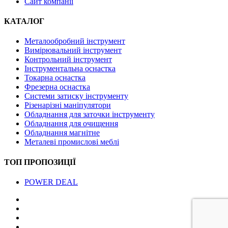
Сайт компанії
КАТАЛОГ
Металообробний інструмент
Вимірювальний інструмент
Контрольний інструмент
Інструментальна оснастка
Токарна оснастка
Фрезерна оснастка
Системи затиску інструменту
Різенарізні маніпулятори
Обладнання для заточки інструменту
Обладнання для очищення
Обладнання магнітне
Металеві промислові меблі
ТОП ПРОПОЗИЦІЇ
POWER DEAL