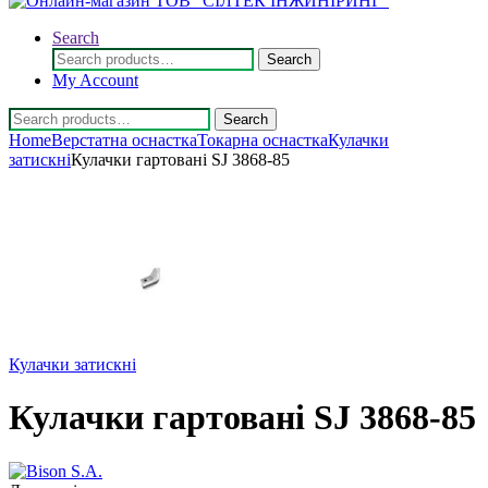
Search
Search
Search
for:
My Account
Search
Search
for:
Home
Верстатна оснастка
Токарна оснастка
Кулачки
затискні
Кулачки гартовані SJ 3868-85
Кулачки затискні
Кулачки гартовані SJ 3868-85