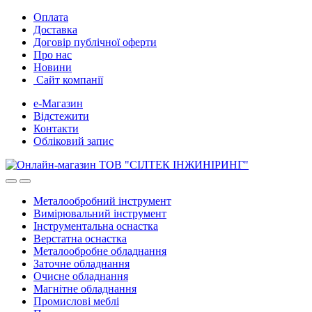
Skip
Skip
Оплата
to
to
Доставка
navigation
content
Договір публічної оферти
Про нас
Новини
Сайт компанії
е-Магазин
Відстежити
Контакти
Обліковий запис
Металообробний інструмент
Вимірювальний інструмент
Інструментальна оснастка
Верстатна оснастка
Металообробне обладнання
Заточне обладнання
Очисне обладнання
Магнітне обладнання
Промислові меблі