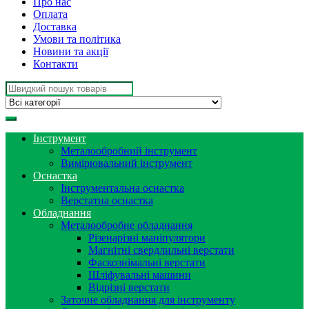
Про нас
Оплата
Доставка
Умови та політика
Новини та акції
Контакти
Search
for:
Інструмент
Металообробний інструмент
Вимірювальний інструмент
Оснастка
Інструментальна оснастка
Верстатна оснастка
Обладнання
Металообробне обладнання
Різенарізні маніпулятори
Магнітні свердлильні верстати
Фаскознімальні верстати
Шліфувальні машини
Відрізні верстати
Заточне обладнання для інструменту