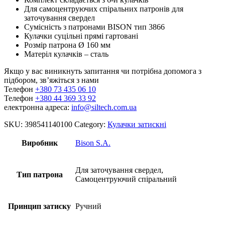
Для самоцентруючих спіральних патронів для
заточування свердел
Сумісність з патронами BISON тип 3866
Кулачки суцільні прямі гартовані
Розмір патрона Ø 160 мм
Матеріл кулачків – сталь
Якщо у вас виникнуть запитання чи потрібна допомога з
підбором, зв’яжіться з нами
Телефон
+380 73 435 06 10
Телефон
+380 44 369 33 92
електронна адреса:
info@siltech.com.ua
SKU:
398541140100
Category:
Кулачки затискні
Виробник
Bison S.A.
Для заточування свердел,
Тип патрона
Самоцентруючий спіральний
Принцип затиску
Ручний