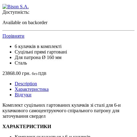
Доступність:
Available on backorder
Порівняти
6 кулачків в комплекті
Суцільні прямі гартовані
Для патрона Ø 160 мм
Сталь
23868.00
грн.
без ПДВ
Description
Характеристика
Відгуки
Комплект суцільних гартованих кулачків зі сталі для 6-и
кулачкового самоцентруючого спірального патрону для
заточування свердел
ХАРАКТЕРИСТИКИ
Комплект складається з 6-и кулачків