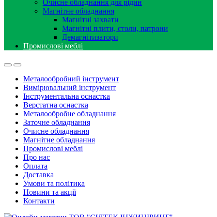
Очисне обладнання для рідин
Магнітне обладнання
Магнітні захвати
Магнітні плити, столи, патрони
Демагнітизатори
Промислові меблі
Металообробний інструмент
Вимірювальний інструмент
Інструментальна оснастка
Верстатна оснастка
Металообробне обладнання
Заточне обладнання
Очисне обладнання
Магнітне обладнання
Промислові меблі
Про нас
Оплата
Доставка
Умови та політика
Новини та акції
Контакти