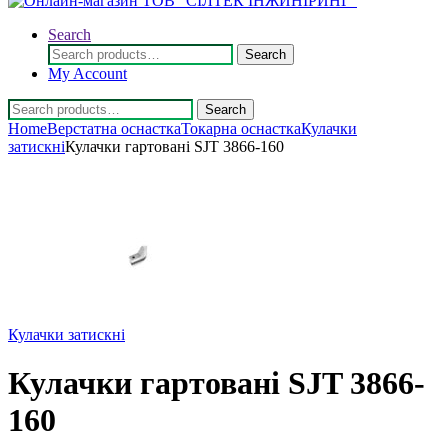
Search
Search
Search
for:
My Account
Search
Search
for:
Home
Верстатна оснастка
Токарна оснастка
Кулачки
затискні
Кулачки гартовані SJT 3866-160
Кулачки затискні
Кулачки гартовані SJT 3866-
160