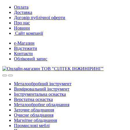
Skip
Skip
Оплата
to
to
Доставка
navigation
content
Договір публічної оферти
Про нас
Новини
Сайт компанії
е-Магазин
Відстежити
Контакти
Обліковий запис
Металообробний інструмент
Вимірювальний інструмент
Інструментальна оснастка
Верстатна оснастка
Металообробне обладнання
Заточне обладнання
Очисне обладнання
Магнітне обладнання
Промислові меблі