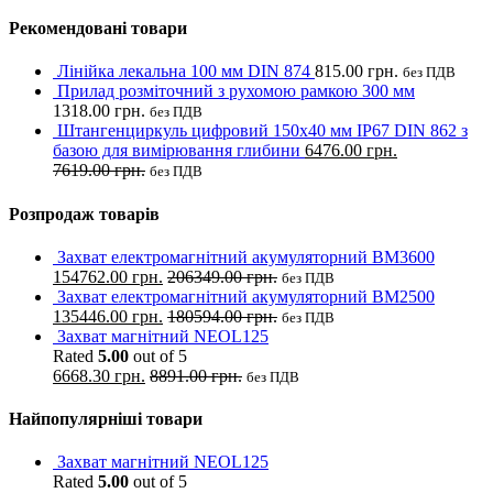
Рекомендовані товари
Лінійка лекальна 100 мм DIN 874
815.00
грн.
без ПДВ
Прилад розміточний з рухомою рамкою 300 мм
1318.00
грн.
без ПДВ
Штангенциркуль цифровий 150х40 мм IP67 DIN 862 з
базою для вимірювання глибини
6476.00
грн.
7619.00
грн.
без ПДВ
Розпродаж товарів
Захват електромагнітний акумуляторний BM3600
154762.00
грн.
206349.00
грн.
без ПДВ
Захват електромагнітний акумуляторний BM2500
135446.00
грн.
180594.00
грн.
без ПДВ
Захват магнітний NEOL125
Rated
5.00
out of 5
6668.30
грн.
8891.00
грн.
без ПДВ
Найпопулярніші товари
Захват магнітний NEOL125
Rated
5.00
out of 5