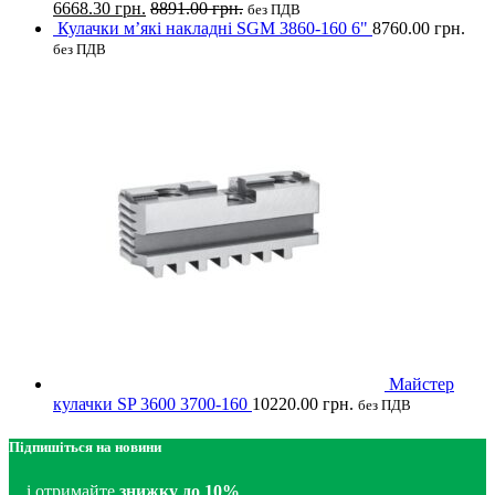
6668.30
грн.
8891.00
грн.
без ПДВ
Кулачки м’які накладні SGM 3860-160 6"
8760.00
грн.
без ПДВ
Майстер
кулачки SP 3600 3700-160
10220.00
грн.
без ПДВ
Підпишіться на новини
... і отримайте
знижку до 10%