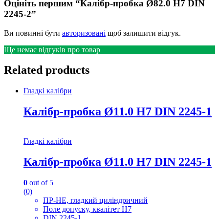
Оцініть першим “Калібр-пробка Ø82.0 H7 DIN
2245-2”
Ви повинні бути
авторизовані
щоб залишити відгук.
Ще немає відгуків про товар
Related products
Гладкі калібри
Калібр-пробка Ø11.0 H7 DIN 2245-1
Гладкі калібри
Калібр-пробка Ø11.0 H7 DIN 2245-1
0
out of 5
(0)
ПР-НЕ, гладкий циліндричний
Поле допуску, квалітет H7
DIN 2245-1