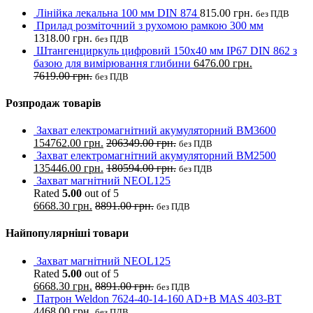
Лінійка лекальна 100 мм DIN 874
815.00
грн.
без ПДВ
Прилад розміточний з рухомою рамкою 300 мм
1318.00
грн.
без ПДВ
Штангенциркуль цифровий 150х40 мм IP67 DIN 862 з
базою для вимірювання глибини
6476.00
грн.
7619.00
грн.
без ПДВ
Розпродаж товарів
Захват електромагнітний акумуляторний BM3600
154762.00
грн.
206349.00
грн.
без ПДВ
Захват електромагнітний акумуляторний BM2500
135446.00
грн.
180594.00
грн.
без ПДВ
Захват магнітний NEOL125
Rated
5.00
out of 5
6668.30
грн.
8891.00
грн.
без ПДВ
Найпопулярніші товари
Захват магнітний NEOL125
Rated
5.00
out of 5
6668.30
грн.
8891.00
грн.
без ПДВ
Патрон Weldon 7624-40-14-160 AD+B MAS 403-BT
4468.00
грн.
без ПДВ