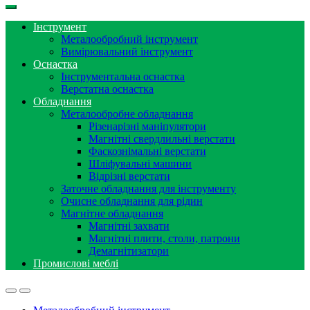
Інструмент
Металообробний інструмент
Вимірювальний інструмент
Оснастка
Інструментальна оснастка
Верстатна оснастка
Обладнання
Металообробне обладнання
Різенарізні маніпулятори
Магнітні свердлильні верстати
Фаскознімальні верстати
Шліфувальні машини
Відрізні верстати
Заточне обладнання для інструменту
Очисне обладнання для рідин
Магнітне обладнання
Магнітні захвати
Магнітні плити, столи, патрони
Демагнітизатори
Промислові меблі