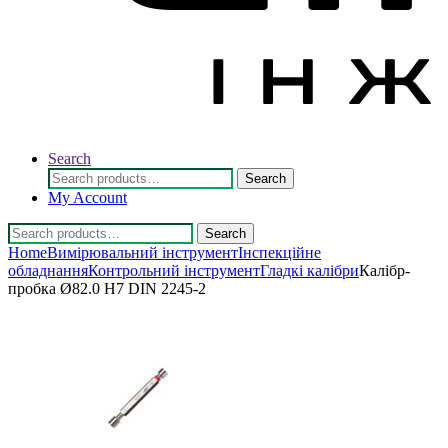
Search
Search
Search
for:
My Account
Search
Search
for:
Home
Вимірювальний інструмент
Інспекційне
обладнання
Контрольний інструмент
Гладкі калібри
Калібр-
пробка Ø82.0 H7 DIN 2245-2