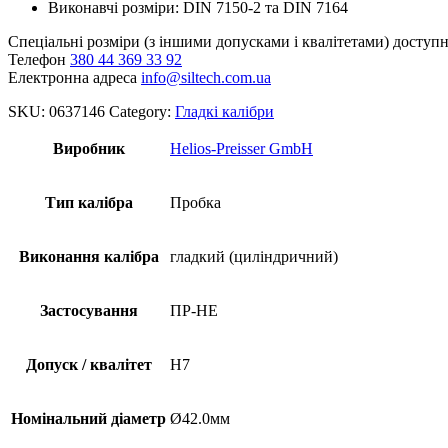
Виконавчі розміри: DIN 7150-2 та DIN 7164
Спеціальні розміри (з іншими допусками і квалітетами) доступні
Телефон
380 44 369 33 92
Електронна адреса
info@siltech.com.ua
SKU:
0637146
Category:
Гладкі калібри
Виробник
Helios-Preisser GmbH
Тип калібра
Пробка
Виконання калібра
гладкий (циліндричний)
Застосування
ПР-НЕ
Допуск / квалітет
H7
Номінальний діаметр
Ø42.0мм