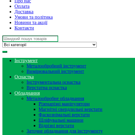
Про нас
Оплата
Доставка
Умови та політика
Новини та акції
Контакти
Search
for:
Інструмент
Металообробний інструмент
Вимірювальний інструмент
Оснастка
Інструментальна оснастка
Верстатна оснастка
Обладнання
Металообробне обладнання
Різенарізні маніпулятори
Магнітні свердлильні верстати
Фаскознімальні верстати
Шліфувальні машини
Відрізні верстати
Заточне обладнання для інструменту