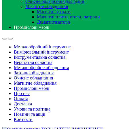
Очисне обладнання для рідин
Магнітне обладнання
Магнітні захвати
Магнітні плити, столи, патрони
Демагнітизатори
Промислові меблі
Металообробний інструмент
Вимірювальний інструмент
Інструментальна оснастка
Верстатна оснастка
Металообробне обладнання
Заточне обладнання
Очисне обладнання
Магнітне обладнання
Промислові меблі
Про нас
Оплата
Доставка
Умови та політика
Новини та акції
Контакти