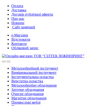
Skip
Skip
Оплата
to
to
Доставка
navigation
content
Договір публічної оферти
Про нас
Новини
Сайт компанії
е-Магазин
Відстежити
Контакти
Обліковий запис
Металообробний інструмент
Вимірювальний інструмент
Інструментальна оснастка
Верстатна оснастка
Металообробне обладнання
Заточне обладнання
Очисне обладнання
Магнітне обладнання
Промислові меблі