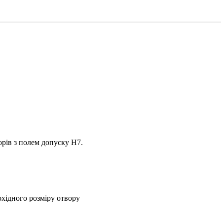
рів з полем допуску H7.
охідного розміру отвору