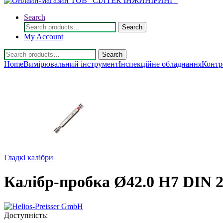
Search
Search
Search
for:
My Account
Search
Search
for:
Home
Вимірювальний інструмент
Інспекційне обладнання
Контр
Гладкі калібри
Калібр-пробка Ø42.0 H7 DIN 2
Доступність: